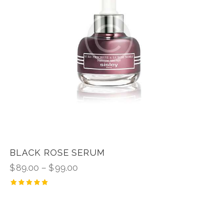
BLACK ROSE SERUM
$
89.00
–
$
99.00
Rated
5.00
out of 5