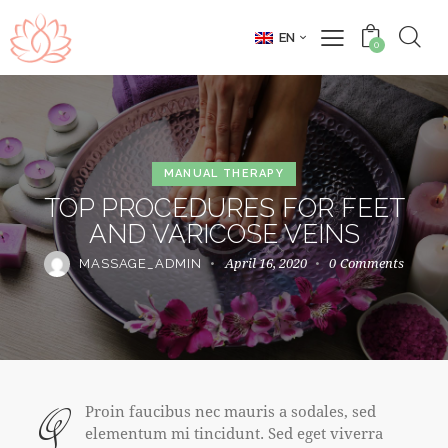
EN
0
MANUAL THERAPY
TOP PROCEDURES FOR FEET
AND VARICOSE VEINS
April 16, 2020
0
Comments
MASSAGE_ADMIN
Q
Proin faucibus nec mauris a sodales, sed
elementum mi tincidunt. Sed eget viverra