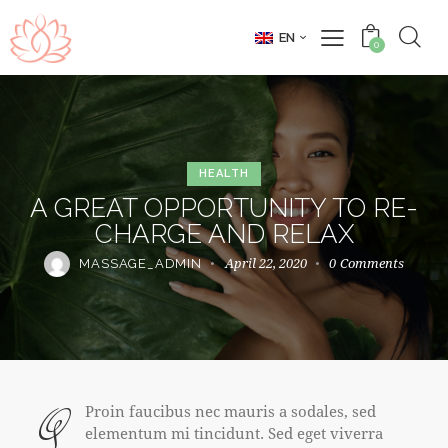
EN
0
HEALTH
A GREAT OPPORTUNITY TO RE-
CHARGE AND RELAX
April 22, 2020
0
Comments
MASSAGE_ADMIN
Q
Proin faucibus nec mauris a sodales, sed
elementum mi tincidunt. Sed eget viverra