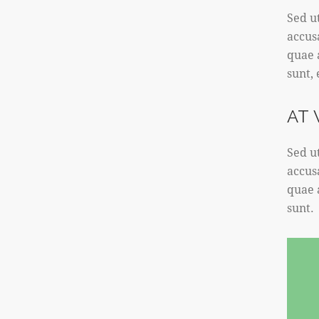
Sed u
accus
quae a
sunt,
AT
Sed u
accus
quae a
sunt.