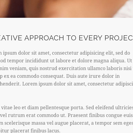
EATIVE APPROACH TO EVERY PROJE
 ipsum dolor sit amet, consectetur adipisicing elit, sed do
od tempor incididunt ut labore et dolore magna aliqua. U
nim veniam, quis nostrud exercitation ullamco laboris nisi 
ip ex ea commodo consequat. Duis aute irure dolor in
henderit. Lorem ipsum dolor sit amet, consectetur adipisc
 vitae leo et diam pellentesque porta. Sed eleifend ultricie
, vel rutrum erat commodo ut. Praesent finibus congue eui
m scelerisque massa vel augue placerat, a tempor sem eges
itur placerat finibus lacus.