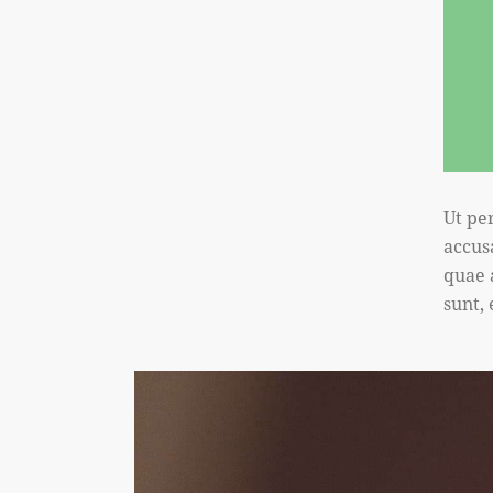
Ut pe
accus
quae a
sunt,