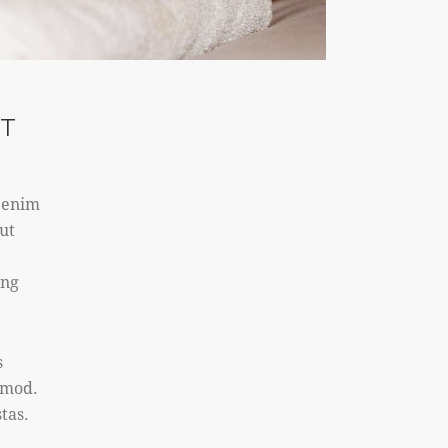
CT
t enim
ut
ing
s
smod.
tas.