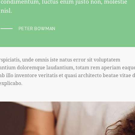
condimentum, luctus enim justo non, molestie
nisl.
PETER BOWMAN
rspiciatis, unde omnis iste natus error sit voluptatem
antium doloremque laudantium, totam rem aperiam eaque
b illo inventore veritatis et quasi architecto beatae vitae d
 explicabo.