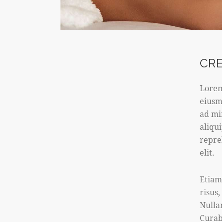
CR
Lorem
eiusm
ad mi
aliqu
repre
elit.
Etiam
risus
Nulla
Curab