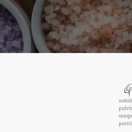
Q
sodal
pulvi
sempe
portti